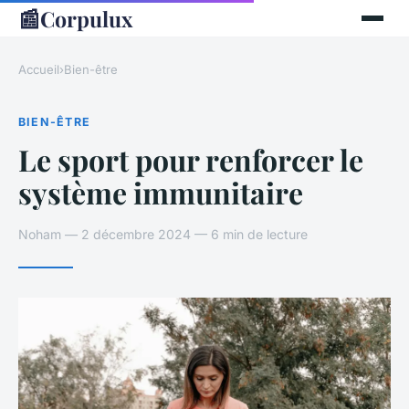
📰
Corpulux
Accueil
›
Bien-être
BIEN-ÊTRE
Le sport pour renforcer le
système immunitaire
Noham — 2 décembre 2024 — 6 min de lecture