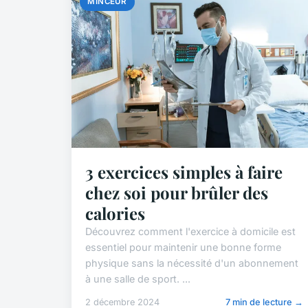
MINCEUR
3 exercices simples à faire
chez soi pour brûler des
calories
Découvrez comment l'exercice à domicile est
essentiel pour maintenir une bonne forme
physique sans la nécessité d'un abonnement
à une salle de sport. ...
2 décembre 2024
7 min de lecture →