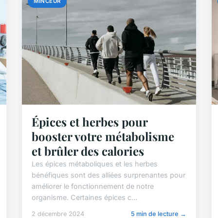
MINCEUR
Épices et herbes pour
booster votre métabolisme
et brûler des calories
Les épices métaboliques et les herbes
bénéfiques sont des alliées surprenantes pour
améliorer le fonctionnement de notre
organisme. Certaines épices c...
2 décembre 2024
5 min de lecture →