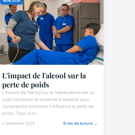
MINCEUR
L'impact de l'alcool sur la
perte de poids
L'impact de l'alcool sur le métabolisme est un
sujet complexe et essentiel à explorer pour
comprendre comment il influence la perte de
poids. Tout com...
2 décembre 2024
6 min de lecture →