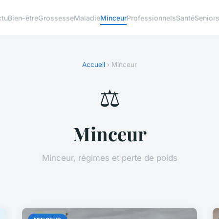
ctu
Bien-être
Grossesse
Maladie
Minceur
Professionnels
Santé
Senior
Accueil
› Minceur
⚖️
Minceur
Minceur, régimes et perte de poids