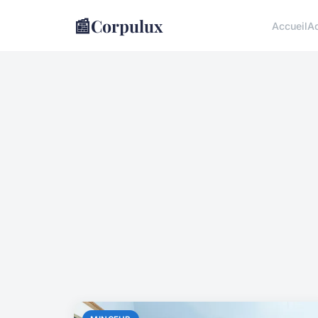
📰
Corpulux
Accueil
A