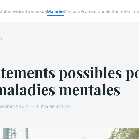
ctu
Bien-être
Grossesse
Maladie
Minceur
Professionnels
Santé
Senior
e
itements possibles p
maladies mentales
cembre 2024 — 6 min de lecture