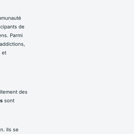
ommunauté
icipants de
ens. Parmi
addictions,
 et
aitement des
es
sont
. Ils se