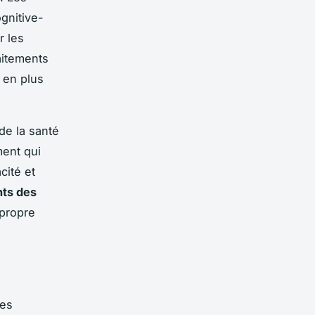
gnitive-
r les
aitements
s en plus
de la santé
ment qui
cité et
nts des
 propre
ies