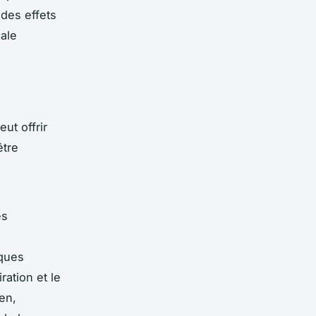
 des effets
ale
ut offrir
être
es
iques
ration et le
en,