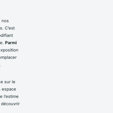
e nos
. C’est
difiant
re.
Parmi
exposition
remplacer
.
e sur le
un espace
e l’estime
à découvrir