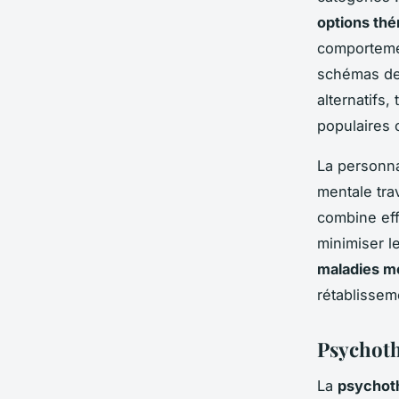
options thé
comportemen
schémas de 
alternatifs,
populaires
La personna
mentale trav
combine eff
minimiser l
maladies m
rétablissem
Psychoth
La
psychot