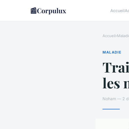
📰
Corpulux
Accueil
A
Accueil
›
Maladi
MALADIE
Tra
les 
Noham — 2 dé