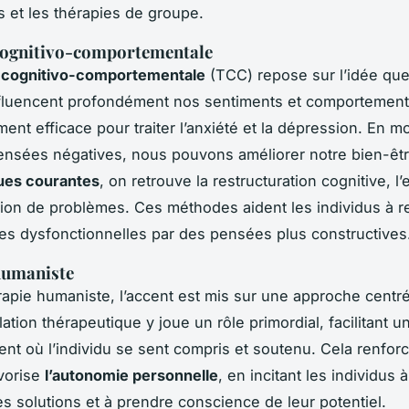
es et les thérapies de groupe.
cognitivo-comportementale
e cognitivo-comportementale
(TCC) repose sur l’idée qu
fluencent profondément nos sentiments et comportements
ment efficace pour traiter l’anxiété et la dépression. En mo
ensées négatives, nous pouvons améliorer notre bien-êt
ques courantes
, on retrouve la restructuration cognitive, l’
ution de problèmes. Ces méthodes aident les individus à 
es dysfonctionnelles par des pensées plus constructives
humaniste
rapie humaniste, l’accent est mis sur une approche centré
elation thérapeutique y joue un rôle primordial, facilitant 
nt où l’individu se sent compris et soutenu. Cela renforc
avorise
l’autonomie personnelle
, en incitant les individus 
es solutions et à prendre conscience de leur potentiel.