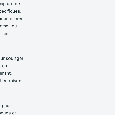
ecapture de
pécifiques.
ur améliorer
ommeil ou
er un
our soulager
t en
lmant.
t en raison
s pour
iaques et