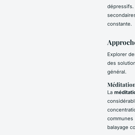
dépressifs.
secondaires
constante.
Approche
Explorer d
des solutio
général.
Méditation
La
méditati
considérable
concentrati
communes in
balayage co