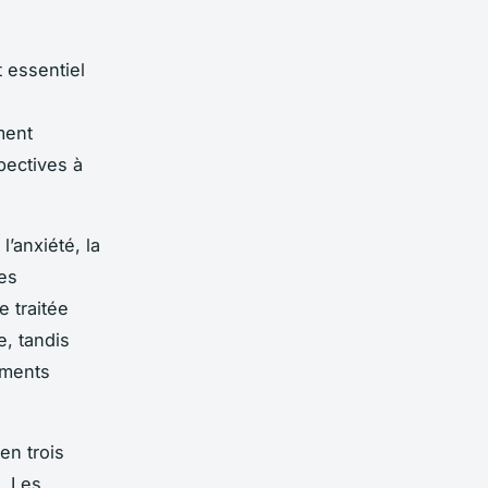
 essentiel
ment
pectives à
’anxiété, la
des
e traitée
, tandis
aments
en trois
. Les