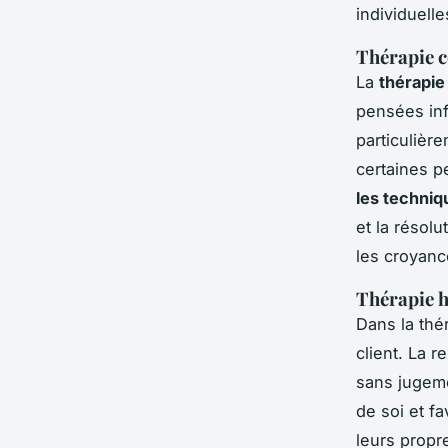
individuell
Thérapie 
La
thérapi
pensées in
particulière
certaines p
les techni
et la résol
les croyanc
Thérapie 
Dans la thé
client. La r
sans jugeme
de soi et f
leurs propr