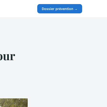
s
Dossier prévention →
our