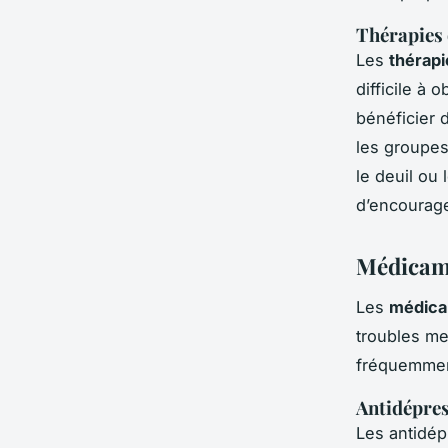
Thérapies
Les
thérapi
difficile à
bénéficier 
les groupes
le deuil ou
d’encourag
Médicame
Les
médica
troubles me
fréquemment
Antidépre
Les antidép