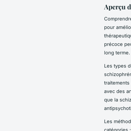
Aperçu d
Comprendre
pour amélio
thérapeutiq
précoce peu
long terme.
Les types d
schizophrén
traitements
avec des an
que la sch
antipsychot
Les méthode
catégories 