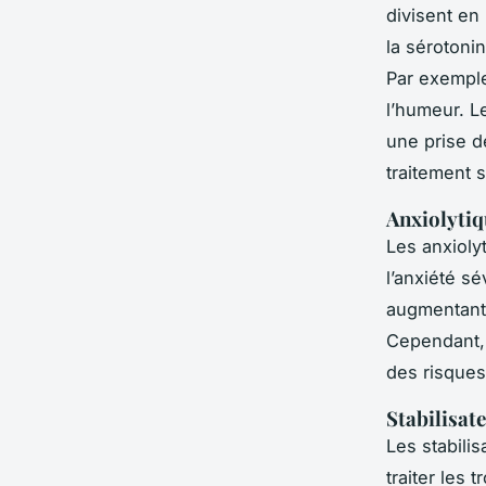
divisent en 
la sérotoni
Par exemple
l’humeur. L
une prise d
traitement s
Anxiolytiq
Les anxioly
l’anxiété s
augmentant 
Cependant, 
des risques
Stabilisat
Les stabili
traiter les 